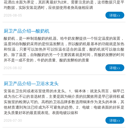
花洒出水面为界定，其距离最好为2米。需要注意的是，这些数据只是平
均数据，实际安装花洒时，应依据使用者身高做相应调
2026-08-05
详细>>
厨卫产品介绍—酸奶机
酸奶机，是一种制造酸奶的机器。给牛奶发酵提供一个恒定温度的装置，
温度35自制酸奶采用的是恒温发酵法，所以酸奶机最基本的功能就是加热
和恒温，只要可以加热并可以恒温在适合的温度，酸奶机就可以做出酸
奶。除了温度，自制酸奶的另一个主要因素就是时间，而酸奶发酵的时间
并不是一成不变的，牛奶的质量、酸奶发酵粉的质量
2026-08-02
详细>>
厨卫产品介绍—卫浴水龙头
安装在卫生间或者浴室使用的水龙头。1、铜本体：就龙头而言，铜早已
成为当仁不让的首选材质，主要是因为铜介质的抗菌效用是早已获得权威
实验室的检测认可的。高档的卫浴品牌多数选用铜来作为龙头的本体，其
他材质遭到淘汰已经成为不可避免的趋势。2、电镀：电镀表面的好坏是
龙头质量好坏的最直观表现。表面电镀以镍和
2026-07-30
详细>>