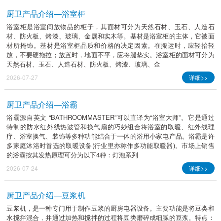
厨卫产品介绍—浴室柜
浴室柜是浴室间放物品的柜子，其面材可分为天然石材、玉石、人造石
材、防火板、烤漆、玻璃、金属和实木等。基材是浴室柜的主体，它被面
材所掩饰。基材是浴室柜品质和价格的决定因素。在搬运时，应轻抬轻
放，不要硬拖拉；放置时，地面不平，应将腿垫实。浴室柜的面材可分为
天然石材、玉石、人造石材、防火板、烤漆、玻璃、金
2026-07-27
详细>>
厨卫产品介绍—浴霸
浴霸源自英文 “BATHROOMMASTER”可以直译为“浴室大师”。它是通过
特制的防水红外线热波管和换气扇的巧妙组合将浴室的取暖、红外线理
疗、浴室换气、装饰等多种功能结合于一体的浴用小家电产品。浴霸是许
多家庭沐浴时首选的取暖设备(行业里亦称作多功能取暖器)。市场上销售
的浴霸按其发热原理可分为以下4种：灯泡系列
2026-07-24
详细>>
厨卫产品介绍—豆浆机
豆浆机，是一种专门用于制作豆浆的厨房电器设备。主要功能是将豆类和
水搅拌混合，并通过加热和搅拌的过程将豆类磨碎成细腻的豆浆。特点：