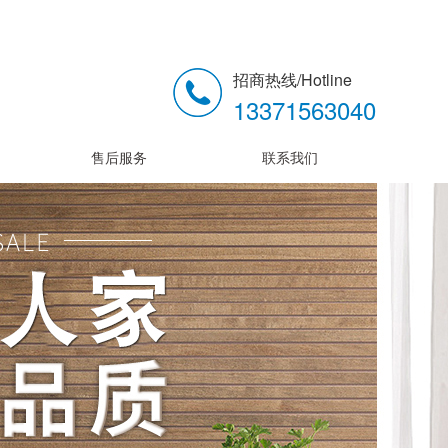
招商热线/Hotline
13371563040
售后服务
联系我们