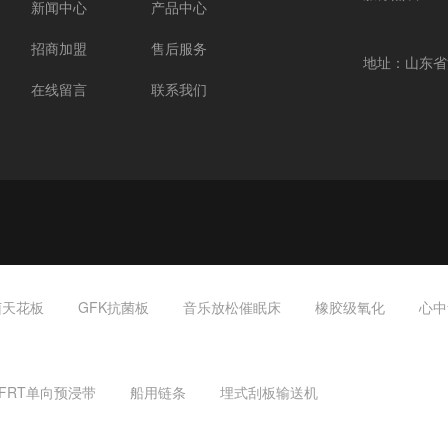
新闻中心
产品中心
招商加盟
售后服务
地址：山东省
在线留言
联系我们
菌天花板
GFK抗菌板
音乐放松催眠床
橡胶级氧化
心中
FRT单向预浸带
船用链条
埋式刮板输送机