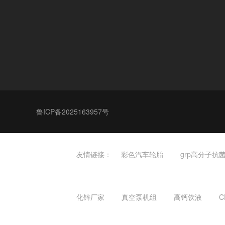
鲁ICP备2025163957号
友情链接：
彩色汽车轮胎
grp高分子抗
化锌厂家
真空泵机组
高钙饮液
C