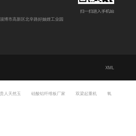
淄博市高新区北辛路好妯娌工业园
XML
贵人天然玉
硅酸铝纤维板厂家
双梁起重机
氧