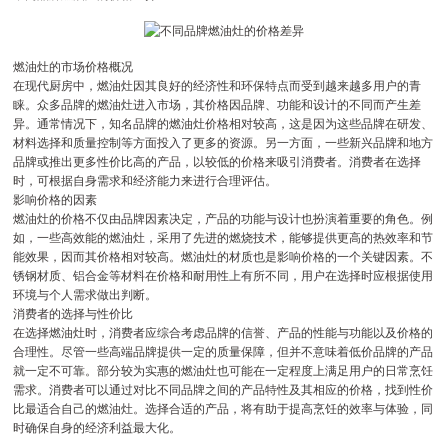
燃油灶的市场价格概况
在现代厨房中，燃油灶因其良好的经济性和环保特点而受到越来越多用户的青
睐。众多品牌的燃油灶进入市场，其价格因品牌、功能和设计的不同而产生差
异。通常情况下，知名品牌的燃油灶价格相对较高，这是因为这些品牌在研发、
材料选择和质量控制等方面投入了更多的资源。另一方面，一些新兴品牌和地方
品牌或推出更多性价比高的产品，以较低的价格来吸引消费者。消费者在选择
时，可根据自身需求和经济能力来进行合理评估。
影响价格的因素
燃油灶的价格不仅由品牌因素决定，产品的功能与设计也扮演着重要的角色。例
如，一些高效能的燃油灶，采用了先进的燃烧技术，能够提供更高的热效率和节
能效果，因而其价格相对较高。燃油灶的材质也是影响价格的一个关键因素。不
锈钢材质、铝合金等材料在价格和耐用性上有所不同，用户在选择时应根据使用
环境与个人需求做出判断。
消费者的选择与性价比
在选择燃油灶时，消费者应综合考虑品牌的信誉、产品的性能与功能以及价格的
合理性。尽管一些高端品牌提供一定的质量保障，但并不意味着低价品牌的产品
就一定不可靠。部分较为实惠的燃油灶也可能在一定程度上满足用户的日常烹饪
需求。消费者可以通过对比不同品牌之间的产品特性及其相应的价格，找到性价
比最适合自己的燃油灶。选择合适的产品，将有助于提高烹饪的效率与体验，同
时确保自身的经济利益最大化。