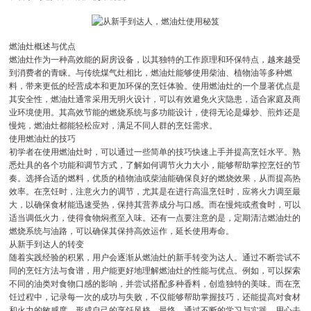
燃油灶概述与优点
燃油灶作为一种高效能的厨房设备，以其独特的工作原理和环保特点，越来越受
到消费者的青睐。与传统煤气灶相比，燃油灶能够使用柴油、植物油等多种燃
料，带来更低的经营成本和更加环保的烹饪体验。使用燃油灶的一个显著优点是
其安全性，燃油灶通常采用无明火设计，可以有效避免火灾隐患，适合家庭及商
业环境使用。其高效节能的燃烧系统与多功能设计，使得无论是爆炒、煎炸还是
慢炖，燃油灶都能轻松应对，满足不同人群的烹饪需求。
使用燃油灶的技巧
初学者在使用燃油灶时，可以通过一些简单的技巧快速上手并提高烹饪水平。熟
悉灶具的各个功能和调节方式，了解如何调节火力大小，能够帮助掌控烹饪的节
奏。选择合适的燃料，优质的植物油或柴油能确保良好的燃烧效果，从而提高热
效率。在烹饪时，注意火力的调节，尤其是在进行高温烹饪时，应将火力调至最
大，以确保食材能迅速受热，保持其营养成分与口感。而在慢炖或煮食时，可以
适当调低火力，使得食物焖煮至入味。还有一点要注意的是，定期清洁燃油灶的
燃烧系统与油路，可以确保其保持高效运作，延长使用寿命。
从新手到达人的转变
随着实践经验的积累，用户会逐渐从燃油灶的新手转变为达人。通过不断尝试不
同的烹饪方法与食谱，用户能更好地理解燃油灶的性能与优点。例如，可以探索
不同的油类对食物口感的影响，并尝试搭配多种香料，创造独特的美味。而在烹
饪过程中，记录每一次的成功与失败，不仅能够帮助掌握技巧，还能提高对食材
和火力的敏感度，形成自己的烹饪风格。最终，通过不断的学习与实践，用心去