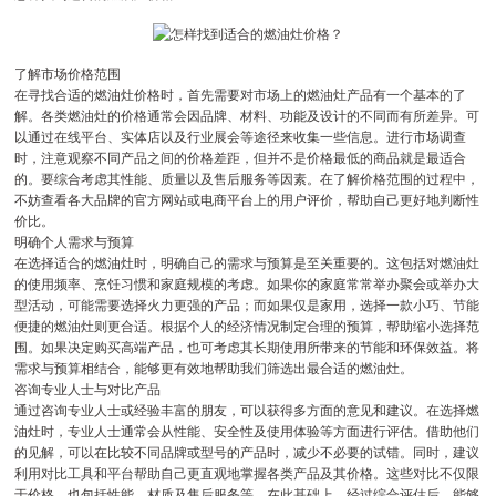
了解市场价格范围
在寻找合适的燃油灶价格时，首先需要对市场上的燃油灶产品有一个基本的了
解。各类燃油灶的价格通常会因品牌、材料、功能及设计的不同而有所差异。可
以通过在线平台、实体店以及行业展会等途径来收集一些信息。进行市场调查
时，注意观察不同产品之间的价格差距，但并不是价格最低的商品就是最适合
的。要综合考虑其性能、质量以及售后服务等因素。在了解价格范围的过程中，
不妨查看各大品牌的官方网站或电商平台上的用户评价，帮助自己更好地判断性
价比。
明确个人需求与预算
在选择适合的燃油灶时，明确自己的需求与预算是至关重要的。这包括对燃油灶
的使用频率、烹饪习惯和家庭规模的考虑。如果你的家庭常常举办聚会或举办大
型活动，可能需要选择火力更强的产品；而如果仅是家用，选择一款小巧、节能
便捷的燃油灶则更合适。根据个人的经济情况制定合理的预算，帮助缩小选择范
围。如果决定购买高端产品，也可考虑其长期使用所带来的节能和环保效益。将
需求与预算相结合，能够更有效地帮助我们筛选出最合适的燃油灶。
咨询专业人士与对比产品
通过咨询专业人士或经验丰富的朋友，可以获得多方面的意见和建议。在选择燃
油灶时，专业人士通常会从性能、安全性及使用体验等方面进行评估。借助他们
的见解，可以在比较不同品牌或型号的产品时，减少不必要的试错。同时，建议
利用对比工具和平台帮助自己更直观地掌握各类产品及其价格。这些对比不仅限
于价格，也包括性能、材质及售后服务等。在此基础上，经过综合评估后，能够