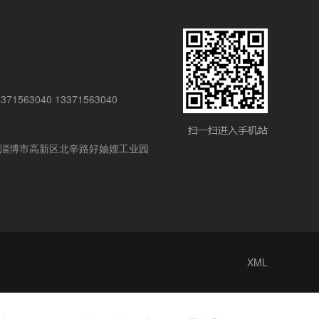
1563040 13371563040
淄博市高新区北辛路好妯娌工业园
XML