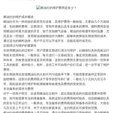
燃油灶的维护成本概述
燃油灶作为一种高效的厨房烹饪设备，其维护费用一般较低，主要由几个方面组
成，包括燃料费用、定期清洁、零部件更换以及专业服务的费用。燃料费用是使
用燃油灶时最为直接的开支，较于其他燃气设备，燃油的价格通常相对低廉，尤
其是在一些地区，使用柴油或植物油作为燃料，能够有效降低长期使用的成本。
通过适当的燃料选择，用户不仅可以节省开支，还能实现环保烹饪。
定期清洁与维护的重要性
在使用燃油灶的过程中，用户需要定期进行清洁与维护，以确保灶具的高效运行
和延长使用寿命。一般来说，每月进行一次基础清洁，像是清洗燃油箱、燃烧器
和外表，并检查连接管道是否有泄漏，这部分的费用主要包括清洁剂和一些简单
工具的购置，相对较小。有时，这些工作可由用户自行完成，进一步节省了维护
费用。
若长期使用后发现燃油灶的火焰不均匀或效率下降，可能需要更换特定零部件，
如喷嘴等。这部分的费用取决于零件的型号和厂家，一般在几十元到几百元不
等，因此提前进行维护和检测能够有效避免高费用的突发情况。
专业服务的需求与费用
对于一些用户而言，在使用燃油灶过程中，若出现较复杂的问题或需要外部帮
助，则可能需要专业的维修服务。虽然这部分的费用相对较高，但也能确保灶具
的安全与正常运行。一般来说，专业服务的费用视地区和服务内容而定，大致在
几百元至上千元不等，对于大部分家庭来说，这仍然是在可接受的范围。
燃油灶的维护费用整体上是可控的，通过合理的使用和定期的维护，用户能够有