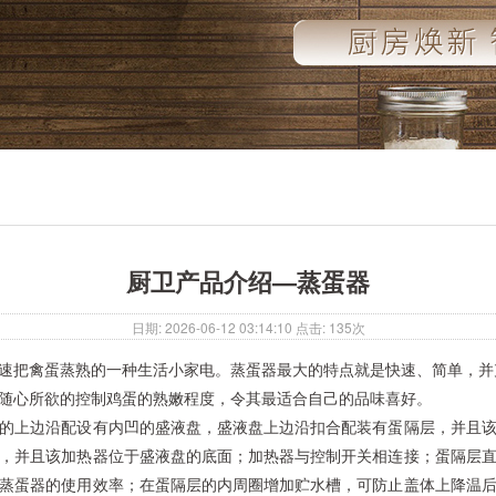
厨卫产品介绍—蒸蛋器
日期: 2026-06-12 03:14:10 点击: 135次
速把禽蛋蒸熟的一种生活小家电。蒸蛋器最大的特点就是快速、简单，并
随心所欲的控制鸡蛋的熟嫩程度，令其最适合自己的品味喜好。
的上边沿配设有内凹的盛液盘，盛液盘上边沿扣合配装有蛋隔层，并且
，并且该加热器位于盛液盘的底面；加热器与控制开关相连接；蛋隔层
蒸蛋器的使用效率；在蛋隔层的内周圈增加贮水槽，可防止盖体上降温