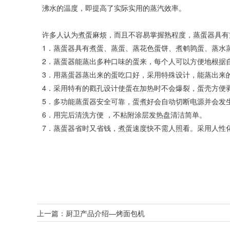
沸水的温度，即提高了实际实用的蒸汽效率。
许多人认为煮蛋麻烦，而且不容易掌握熟程度，蒸蛋器具有
1
．
蒸蛋器具有煮蛋、蒸蛋、蒸花色蛋饼、煮鹌鹑蛋、蒸水
2
．
蒸蛋器能蒸出多种口味的蛋来，每个人可以方便地根据
3
．
用蒸蛋器蒸出来的蛋吃口好，采用特殊设计，能蒸出来
4
．
采用特有的戳孔设计使蛋在加热时不会爆裂，蛋壳方便
5
．
多功能蒸蛋器安全可靠，蛋煮好会自动切断电源并会发
6
．
用完后清洗方便
，不粘附涂层发热盘清洁简单。
7
．
蒸蛋器省时又省钱，煮蛋速度快不需人照看。采用人性
上一篇：
厨卫产品介绍—烤面包机