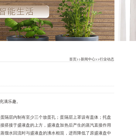
首页
>>
新闻中心
>>
行业动态
充满乐趣。
该蛋隔层内制有至少三个放蛋孔；蛋隔层上罩设有盖体；托盘
直接搭接于盛液盘的上方，盛液盘加热后产生的蒸汽直接作用
后蒸馏水回流时与盛液盘的沸水相混，进而降低了原盛液盘中