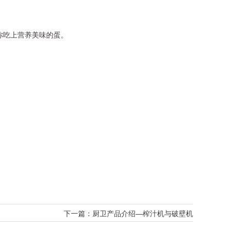
你吃上营养美味的蛋。
。
下一篇：
厨卫产品介绍—榨汁机与破壁机