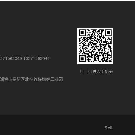
1563040 13371563040
淄博市高新区北辛路好妯娌工业园
XML