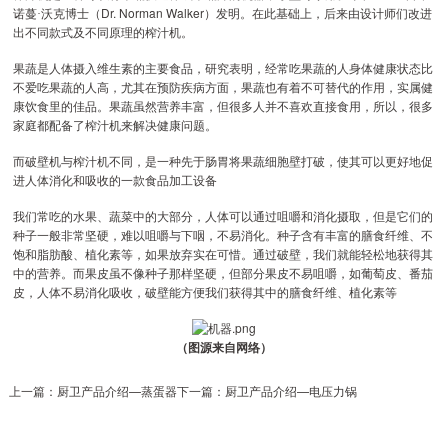
Dr. Norman Walker
诺蔓·沃克博士（
）发明。在此基础上，后来由设计师们改进
出不同款式及不同原理的榨汁机。
果蔬是人体摄入维生素的主要食品，研究表明，经常吃果蔬的人身体健康状态比
不爱吃果蔬的人高，尤其在预防疾病方面，果蔬也有着不可替代的作用，实属健
康饮食里的佳品。果蔬虽然营养丰富，但很多人并不喜欢直接食用，所以，很多
家庭都配备了榨汁机来解决健康问题。
而破壁机与榨汁机不同，是一种先于肠胃将果蔬细胞壁打破，使其可以更好地促
进人体消化和吸收的一款食品加工设备
我们常吃的水果、蔬菜中的大部分，人体可以通过咀嚼和消化摄取，但是它们的
种子一般非常坚硬，难以咀嚼与下咽，不易消化。种子含有丰富的膳食纤维、不
饱和脂肪酸、植化素等，如果放弃实在可惜。通过破壁，我们就能轻松地获得其
中的营养。而果皮虽不像种子那样坚硬，但部分果皮不易咀嚼，如葡萄皮、番茄
皮，人体不易消化吸收，破壁能方便我们获得其中的膳食纤维、植化素等
（图源来自网络）
上一篇：
厨卫产品介绍—蒸蛋器
下一篇：
厨卫产品介绍—电压力锅